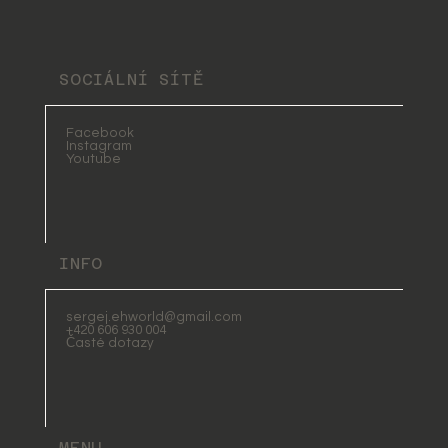
SOCIÁLNÍ SÍTĚ
Facebook
Instagram
Youtube
INFO
sergej.ehworld@gmail.com
+420 606 930 004
Časté dotazy
MENU