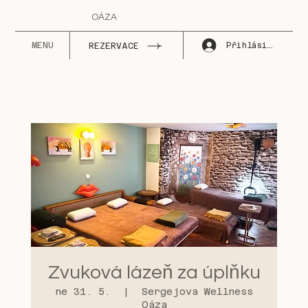
OÁZA
MENU
Přihlásit se
REZERVACE
Zvuková lázeň za úplňku
ne 31. 5.
  |  
Sergejova Wellness
Oáza