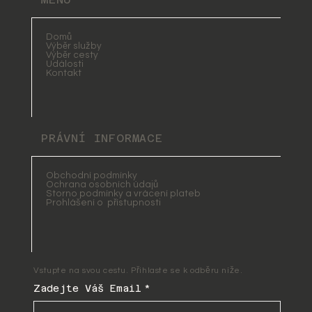
Domů
Výběr služby
Výběr cesty
Události
Kontakt
PRÁVNÍ INFORMACE
Obchodní podmínky
Ochrana osobních údajů
Storno podmínky a vrácení plateb
Prohlášení o přístupnosti
Vstupte na svou cestu. Přihlaste se k odběru níže.
Zadejte Váš Email
*